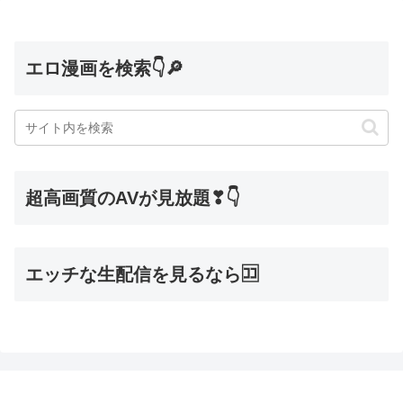
エロ漫画を検索👇🔎
超高画質のAVが見放題❣👇
エッチな生配信を見るなら🈁