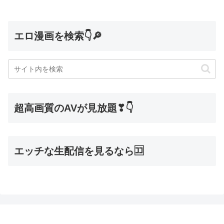
エロ漫画を検索👇🔎
超高画質のAVが見放題❣👇
エッチな生配信を見るなら🈁